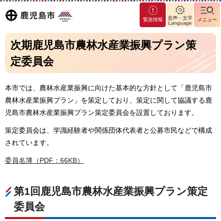
マグ
鹿児島
音声・文字
緊急情報
メニュー
マシ
Language
ティ
市
次期鹿児島市農林水産業振興プラン策
鹿児
島市
定委員会
本市では、農林水産業振興に向けた基本的な方針として「鹿児島市
農林水産業振興プラン」を策定しており、策定に関して協議する鹿
児島市農林水産業振興プラン策定委員会を設置しております。
策定委員会は、学識経験者や関係団体代表者と公募市民などで構成
されています。
委員名簿（PDF：66KB）
第1回鹿児島市農林水産業振興プラン策定
委員会