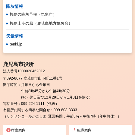
降灰情報
桜島の降灰予報（気象庁）
桜島上空の風（鹿児島地方気象台）
天気情報
tenki.jp
鹿児島市役所
法人番号1000020462012
〒892-8677 鹿児島市山下町11番1号
開庁時間：
月曜日から金曜日
午前8時45分から午後4時30分
(祝・休日及び12月29日から1月3日を除く)
電話番号：
099-224-1111（代表）
市役所に関する簡易な問合せ：
099-808-3333
（
サンサンコールかごしま
運営時間：午前8時～午後7時（年中無休））
庁舎案内
組織案内