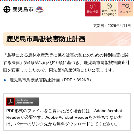
マグ
鹿児島
音声・文字
緊急情報
メニュー
マシ
Language
ティ
市
更新日：2026年4月1日
鹿児
島市
鹿児島市鳥獣被害防止計画
「鳥獣による農林水産業等に係る被害の防止のための特別措置に関
する法律」第4条第1項及び10項に基づき、鹿児島市鳥獣被害防止計
画を変更しましたので、同法第4条第9項により公表します。
鹿児島市鳥獣被害防止計画（PDF：392KB）
PDF形式のファイルをご覧いただく場合には、Adobe Acrobat
Readerが必要です。Adobe Acrobat Readerをお持ちでない方
は、バナーのリンク先から無料ダウンロードしてください。