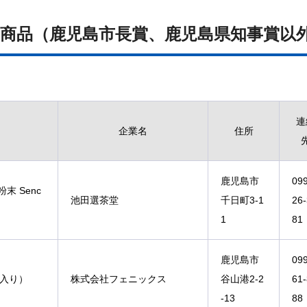
商品（鹿児島市長賞、鹿児島県知事賞以
連
企業名
住所
鹿児島市
09
粉末 Senc
池田選茶堂
千日町3-1
26
1
81
鹿児島市
09
個入り）
株式会社フェニックス
谷山港2-2
61
-13
88