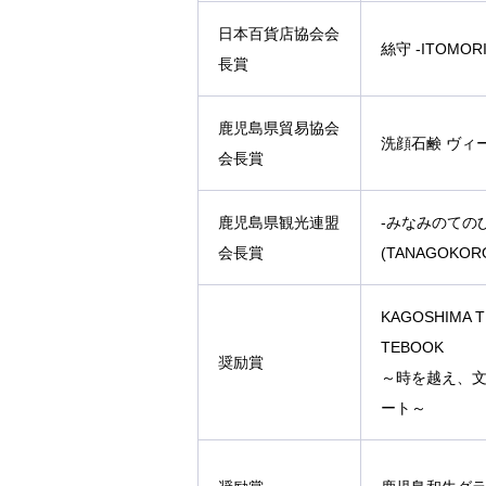
日本百貨店協会会
絲守 -ITOMORI
長賞
鹿児島県貿易協会
洗顔石鹸 ヴィ
会長賞
鹿児島県観光連盟
-みなみのての
会長賞
(TANAGOKOR
KAGOSHIMA T
TEBOOK
奨励賞
～時を越え、
ート～