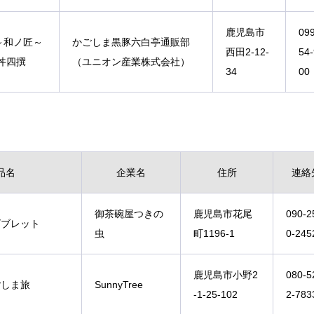
鹿児島市
09
～和ノ匠～
かごしま黒豚六白亭通販部
西田2-12-
54
丼四撰
（ユニオン産業株式会社）
34
00
品名
企業名
住所
連絡
御茶碗屋つきの
鹿児島市花尾
090-2
ゴブレット
虫
町1196-1
0-245
鹿児島市小野2
080-5
ごしま旅
SunnyTree
-1-25-102
2-783