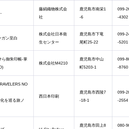
藤絹織物株式会
鹿児島市南栄1
099-2
-
社
-6
-4302
株式会社日本衛
鹿児島市下竜
099-2
ーガン至白
生センター
尾町25-22
-5201
ひら御朱印帳-掌
鹿児島市中山
099-8
株式会社M4210
O)
町5203-1
-8760
RAVELERS NO
鹿児島市西陵7
099-2
西日本印刷
文化を巡る旅ノ
-18-1
-2554
鹿児島市田上8
080-9