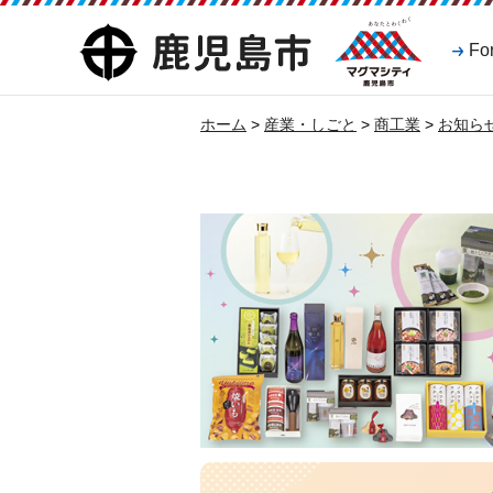
マグマシティ
鹿児島市
Fo
鹿児島市
ホーム
>
産業・しごと
>
商工業
>
お知ら