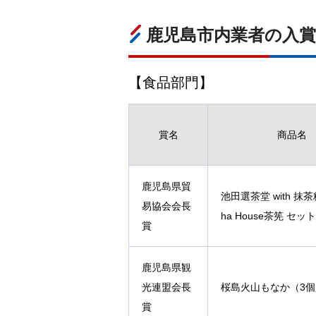
鹿児島市内業者の入賞
【食品部門】
賞名
商品名
鹿児島県貿
池田選茶堂 with 抹茶
易協会会長
ha House茶筅 セット
賞
鹿児島県観
光連盟会長
桜島火山もなか（3
賞