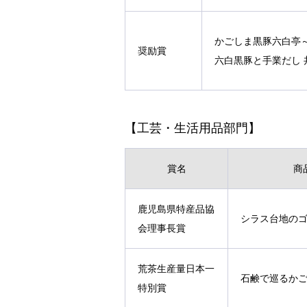
かごしま黒豚六白亭
奨励賞
六白黒豚と手業だし 
【工芸・生活用品部門】
賞名
商
鹿児島県特産品協
シラス台地の
会理事長賞
荒茶生産量日本一
石鹸で巡るか
特別賞