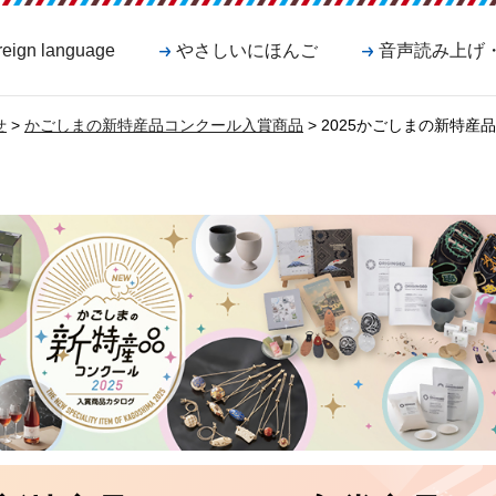
reign language
やさしいにほんご
音声読み上げ
せ
>
かごしまの新特産品コンクール入賞商品
> 2025かごしまの新特