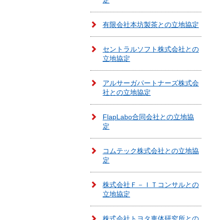
定
有限会社本坊製茶との立地協定
セントラルソフト株式会社との
立地協定
アルサーガパートナーズ株式会
社との立地協定
FlapLabo合同会社との立地協
定
コムテック株式会社との立地協
定
株式会社Ｆ－ＩＴコンサルとの
立地協定
株式会社トヨタ車体研究所との