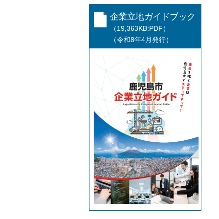
企業立地ガイドブック
（19,363KB:PDF）
（令和8年4月発行）