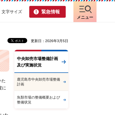
緊急情報
・文字サイズ
メニュー
更新日：2026年3月5日
中央卸売市場整備計画
及び実施状況
鹿児島市中央卸売市場整備
いた
計画
度に
魚類市場の整備概要および
整備状況
用いた