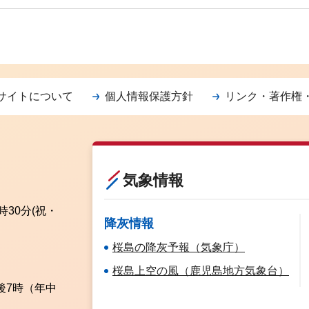
サイトについて
個人情報保護方針
リンク・著作権
気象情報
時30分
(祝・
降灰情報
桜島の降灰予報（気象庁）
桜島上空の風（鹿児島地方気象台）
後7時（年中