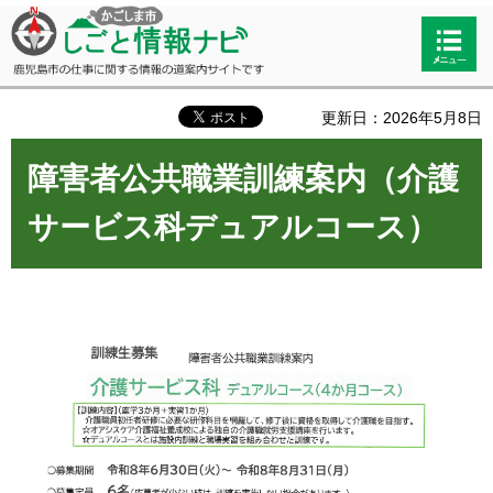
かごしま市しごと情報ナビ 鹿児島市
検索・
の仕事に関する情報の道案内サイト
共通メ
です
ニュー
更新日：2026年5月8日
障害者公共職業訓練案内（介護
サービス科デュアルコース）