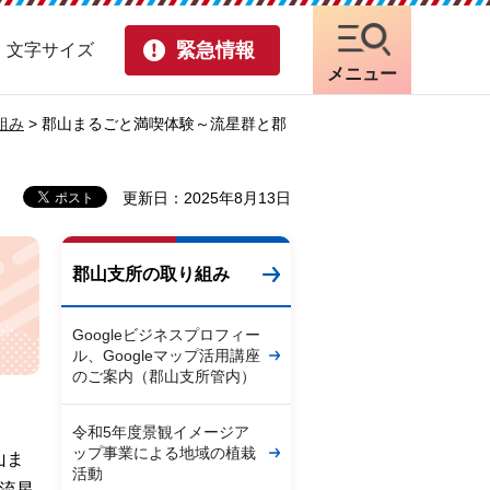
緊急情報
・文字サイズ
メニュー
組み
> 郡山まるごと満喫体験～流星群と郡
更新日：2025年8月13日
郡山支所の取り組み
Googleビジネスプロフィー
ル、Googleマップ活用講座
のご案内（郡山支所管内）
令和5年度景観イメージア
ップ事業による地域の植栽
山ま
活動
流星