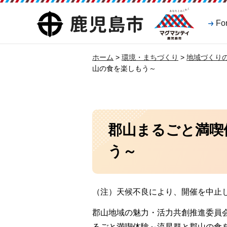
マグマシティ
鹿児島市
Fo
鹿児島市
ホーム
>
環境・まちづくり
>
地域づくり
山の食を楽しもう～
郡山まるごと満喫
う～
（注）天候不良により、開催を中止
郡山地域の魅力・活力共創推進委員
るごと満喫体験～流星群と郡山の食