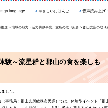
reign language
やさしいにほんご
音声読み上げ
の推進
>
地域の魅力・活力共創事業、支所の取り組み
>
郡山支所の取り
体験～流星群と郡山の食を楽しも
しました。
会（事務局：郡山支所総務市民課）では、体験型イベント「郡
を楽しもう～」を開催します。8月に極大を迎えるペルセウス座