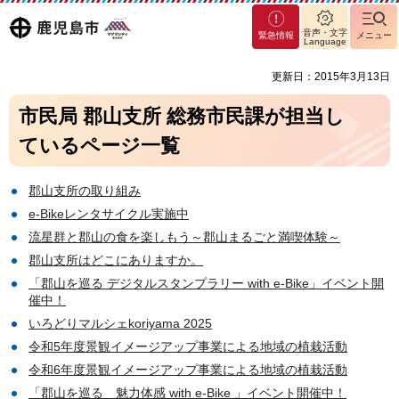
マグ
鹿児島
音声・文字
緊急情報
メニュー
マシ
Language
ティ
市
更新日：2015年3月13日
鹿児
島市
市民局 郡山支所 総務市民課が担当し
ているページ一覧
郡山支所の取り組み
e-Bikeレンタサイクル実施中
流星群と郡山の食を楽しもう～郡山まるごと満喫体験～
郡山支所はどこにありますか。
「郡山を巡る デジタルスタンプラリー with e-Bike」イベント開
催中！
いろどりマルシェkoriyama 2025
令和5年度景観イメージアップ事業による地域の植栽活動
令和6年度景観イメージアップ事業による地域の植栽活動
「郡山を巡る 魅力体感 with e-Bike 」イベント開催中！