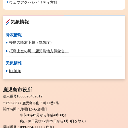
ウェブアクセシビリティ方針
気象情報
降灰情報
桜島の降灰予報（気象庁）
桜島上空の風（鹿児島地方気象台）
天気情報
tenki.jp
鹿児島市役所
法人番号1000020462012
〒892-8677 鹿児島市山下町11番1号
開庁時間：
月曜日から金曜日
午前8時45分から午後4時30分
(祝・休日及び12月29日から1月3日を除く)
電話番号：
099-224-1111（代表）