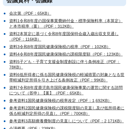
会議資料・会議録
会次第（PDF：65KB）
資料1令和8年度の国保事業費納付金・標準保険料率（本算定）
と本市税率（案）（PDF：312KB）
資料2本算定に基づく令和8年度国保特会歳入歳出収支見通し
（PDF：116KB）
資料3令和8年度国民健康保険税の税率（PDF：102KB）
資料4令和8年度国民健康保険税の課税限度額（PDF：123KB）
資料5子ども・子育て支援金制度創設に伴う条例改正（PDF：
78KB）
資料6低所得者に係る国民健康保険税の軽減措置の対象となる世
帯軽減判定所得を引き上げる条例改正（PDF：99KB）
資料7令和8年度鹿児島市国民健康保険事業の運営に関する諮問
について（答申）【案】（PDF：65KB）
参考資料1国民健康保険税の税率改定（PDF：1,692KB）
参考資料2国民健康保険税の課税限度額の見直し及び低所得者に
係る軽減判定所得の見直し（PDF：700KB）
参考資料3高額療養費制度の見直しについて（PDF：2,171KB）
会議概要（PDF：238KB）