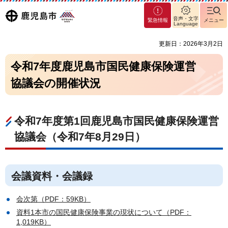
マグ
鹿児島
音声・文字
緊急情報
メニュー
マシ
Language
ティ
市
更新日：2026年3月2日
鹿児
島市
令和7年度鹿児島市国民健康保険運営
協議会の開催状況
令和7年度第1回鹿児島市国民健康保険運営
協議会（令和7年8月29日）
会議資料・会議録
会次第（PDF：59KB）
資料1本市の国民健康保険事業の現状について（PDF：
1,019KB）