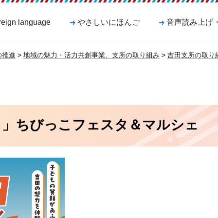
reign language
やさしいにほんご
音声読み上げ
の推進
>
地域の魅力・活力共創事業、支所の取り組み
>
吉田支所の取り
く」ちびっこフェスタ＆マルシェ