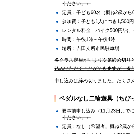
ください。）
定員：子ども60名（概ね2歳から
参加費：子ども1人につき1,500
レンタル料金：バイク500円/台、
時間：午後1時～午後4時
場所：吉田支所市民駐車場
各クラス定員が埋まり次第締め切り
込みいただくことができますが、参加
申し込みは締め切りました。たくさ
ペダルなし二輪遊具（ちび
要事前申し込み（11月23日まで
ください。）
定員：なし（希望者。概ね2歳か