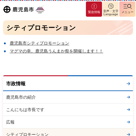
マグ
鹿児島
音声・文字
緊急情報
メニュー
マシ
Language
ティ
市
シティプロモーション
鹿児
島市
鹿児島市シティプロモーション
マグマの幸。鹿児島うんまか祭を開催します！！
市政情報
鹿児島市の紹介
こんにちは市長です
広報
シティプロモーション