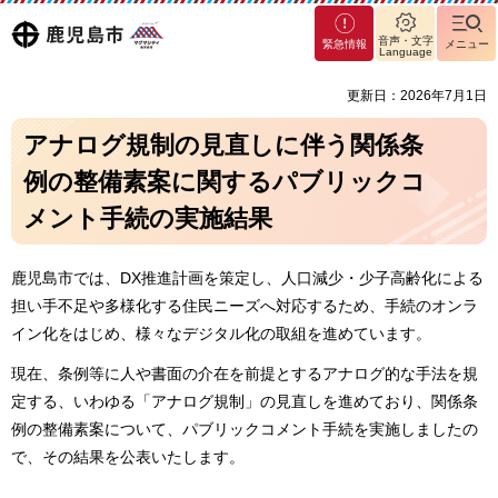
マグ
鹿児島
音声・文字
緊急情報
メニュー
マシ
Language
ティ
市
更新日：2026年7月1日
鹿児
島市
アナログ規制の見直しに伴う関係条
例の整備素案に関するパブリックコ
メント手続の実施結果
鹿児島市では、DX推進計画を策定し、人口減少・少子高齢化による
担い手不足や多様化する住民ニーズへ対応するため、手続のオンラ
イン化をはじめ、様々なデジタル化の取組を進めています。
現在、条例等に人や書面の介在を前提とするアナログ的な手法を規
定する、いわゆる「アナログ規制」の見直しを進めており、関係条
例の整備素案について、パブリックコメント手続を実施しましたの
で、その結果を公表いたします。