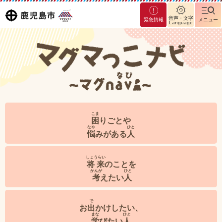
マグ
鹿児島
音声・文字
緊急情報
メニュー
Language
マシ
マグマっこナビ～マグnavi～
ティ
市
鹿児
島市
こま
困
りごとや
なや
ひと
悩
みがある
人
しょうらい
将来
のことを
かんが
ひと
考
えたい
人
で
お
出
かけしたい、
まな
ひと
学
びたい
人