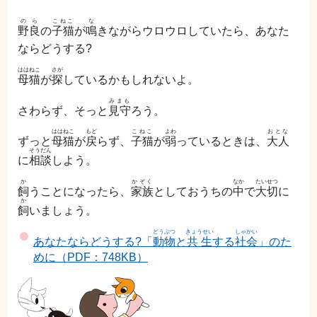
のら
こねこ
な
野良
の
子猫
が
鳴
きながらウロウロしていたら、あなた
ならどうする?
ははねこ
さが
母猫
が
探
しているかもしれないよ。
みまも
さわらず、そっと
見守
ろう。
ははねこ
もど
こねこ
よわ
おとな
ずっと
母猫
が
戻
らず、
子猫
が
弱
っているときは、
大人
そうだん
に
相談
しよう。
か
かぞく
なか
たいせつ
飼
うことになったら、
家族
としておうちの
中
で
大切
に
か
飼
いましょう。
どうぶつ
きょうせい
しゃかい
あなたならどうする?「
動物
と
共生
する
社会
」のた
めに（PDF：748KB）