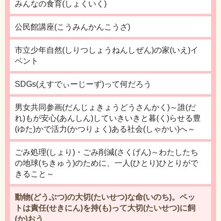
みんなの食育(しょくいく)
公民館講座(こうみんかんこうざ)
市立少年自然(しりつしょうねんしぜん)の家(いえ)イ
ベント
SDGs(えすでぃーじーず)って何だろう
男女共同参画(だんじょきょうどうさんかく)～誰(だ
れ)もが安心(あんしん)していきいきと暮(く)らせる豊
(ゆた)かで活力(かつりょく)ある社会(しゃかい)へ～
ごみ処理(しょり)・ごみ削減(さくげん)～わたしたち
の地球(ちきゅう)のために、一人(ひとり)ひとりがで
きること～
動物(どうぶつ)の大切(たいせつ)な命(いのち)。ペッ
トは責任(せきにん)を持(も)って大切(たいせつ)に飼
(か)おう