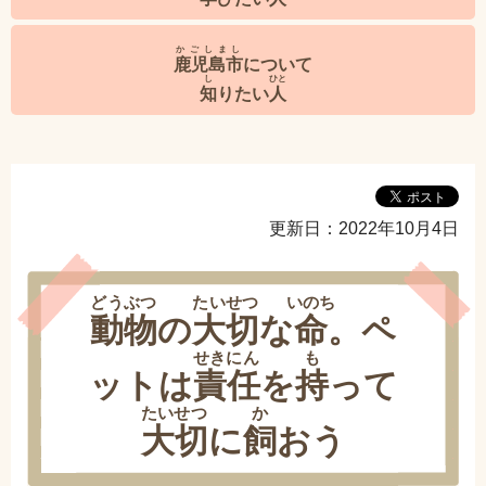
かごしまし
鹿児島市
について
し
ひと
知
りたい
人
更新日：2022年10月4日
どうぶつ
たいせつ
いのち
動物
の
大切
な
命
。ペ
せきにん
も
ットは
責任
を
持
って
たいせつ
か
大切
に
飼
おう