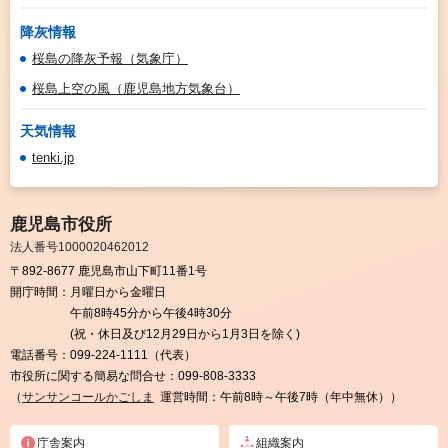
降灰情報
桜島の降灰予報（気象庁）
桜島上空の風（鹿児島地方気象台）
天気情報
tenki.jp
鹿児島市役所
法人番号1000020462012
〒892-8677 鹿児島市山下町11番1号
開庁時間：
月曜日から金曜日
午前8時45分から午後4時30分
(祝・休日及び12月29日から1月3日を除く)
電話番号：
099-224-1111（代表）
市役所に関する簡易な問合せ：
099-808-3333
（
サンサンコールかごしま
運営時間：午前8時～午後7時（年中無休））
庁舎案内
組織案内