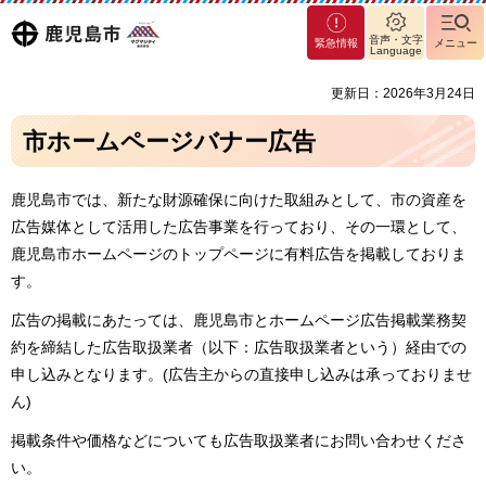
マグ
鹿児島
音声・文字
緊急情報
メニュー
マシ
Language
ティ
市
更新日：2026年3月24日
鹿児
島市
市ホームページバナー広告
鹿児島市では、新たな財源確保に向けた取組みとして、市の資産を
広告媒体として活用した広告事業を行っており、その一環として、
鹿児島市ホームページのトップページに有料広告を掲載しておりま
す。
広告の掲載にあたっては、鹿児島市とホームページ広告掲載業務契
約を締結した広告取扱業者（以下：広告取扱業者という）経由での
申し込みとなります。(広告主からの直接申し込みは承っておりませ
ん)
掲載条件や価格などについても広告取扱業者にお問い合わせくださ
い。