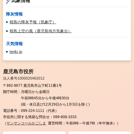
気象情報
降灰情報
桜島の降灰予報（気象庁）
桜島上空の風（鹿児島地方気象台）
天気情報
tenki.jp
鹿児島市役所
法人番号1000020462012
〒892-8677 鹿児島市山下町11番1号
開庁時間：
月曜日から金曜日
午前8時45分から午後4時30分
(祝・休日及び12月29日から1月3日を除く)
電話番号：
099-224-1111（代表）
市役所に関する簡易な問合せ：
099-808-3333
（
サンサンコールかごしま
運営時間：午前8時～午後7時（年中無休））