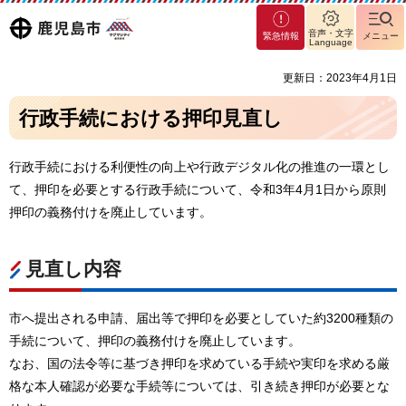
マグ
鹿児島
音声・文字
緊急情報
メニュー
マシ
Language
ティ
市
更新日：2023年4月1日
鹿児
島市
行政手続における押印見直し
行政手続における利便性の向上や行政デジタル化の推進の一環とし
て、押印を必要とする行政手続について、令和3年4月1日から原則
押印の義務付けを廃止しています。
見直し内容
市へ提出される申請、届出等で押印を必要としていた約3200種類の
手続について、押印の義務付けを廃止しています。
なお、国の法令等に基づき押印を求めている手続や実印を求める厳
格な本人確認が必要な手続等については、引き続き押印が必要とな