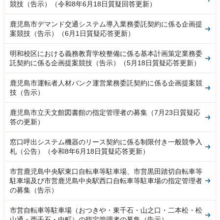
競技（告示）（令和8年6月18日質疑回答更新）
鹿児島市デマンド交通システム導入業務委託契約に係る企画提
案競技（告示）（6月1日質疑応答更新）
明和校区における義務教育学校整備に係る基本計画策定業務委
託契約に係る企画提案競技（告示）（5月18日質疑応答更新）
鹿児島市運転者人材バンク運営業務委託契約に係る企画提案競
技（告示）
鹿児島市立天文館図書館の指定管理者の募集（7月23日質疑応
答の更新）
窓口呼出システム機器のリース契約に係る制限付き一般競争入
札（公告）（令和8年6月18日質疑応答更新）
市営鹿児島中央駅東口自転車等駐車場、市営黒田踏切自転車等
駐車場及び市営鹿児島中央駅西口自転車等駐車場の指定管理者
の募集（告示）
市営自転車等駐車場（おつきや・東千石・山之口・二本松・松
山通・西千石・中町）の指定管理者の募集（告示）