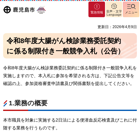
マグ
鹿児島
音声・文字
緊急情報
メニュー
マシ
Language
ティ
市
更新日：2026年4月9日
鹿児
島市
令和8年度大腸がん検診業務委託契約
に係る制限付き一般競争入札（公告）
令和8年度大腸がん検診業務委託契約に係る制限付き一般競争入札を
実施しますので、本入札に参加を希望される方は、下記公告文等を
確認の上、参加資格審査申請書及び関係書類を提出してください。
1.業務の概要
本市職員を対象に実施する2日法による便潜血反応検査及びこれに付
随する業務を行うものです。