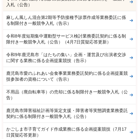
入札（公告）
麻しん風しん混合第2期等予防接種予診票作成等業務委託に係
る制限付き一般競争入札（告示）
令和8年度短期集中運動型サービス検討業務委託契約に係る制
限付き一般競争入札（公告）（4月7日質疑応答更新）
令和9年鹿児島市「はたちの集い」企画・運営及び出演者交渉
に関する業務に係る企画提案競技（告示）
鹿児島市愛のふれあい会食事業業務委託契約に係る企画提案競
技参加者の資格について（告示）
不用品（廃自転車等）の売却に係る制限付き一般競争入札（公
告）
鹿児島市障害福祉計画等策定支援・障害者等実態調査業務委託
契約に係る制限付き一般競争入札（公告）
かごしま市子育てガイド作成業務に係る企画提案競技（7月17
日質疑応答更新）