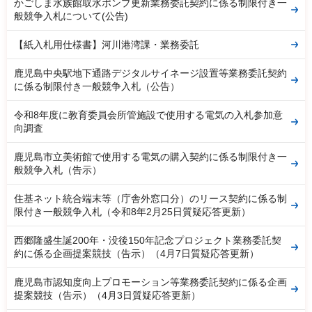
かごしま水族館取水ポンプ更新業務委託契約に係る制限付き一
般競争入札について(公告)
【紙入札用仕様書】河川港湾課・業務委託
鹿児島中央駅地下通路デジタルサイネージ設置等業務委託契約
に係る制限付き一般競争入札（公告）
令和8年度に教育委員会所管施設で使用する電気の入札参加意
向調査
鹿児島市立美術館で使用する電気の購入契約に係る制限付き一
般競争入札（告示）
住基ネット統合端末等（庁舎外窓口分）のリース契約に係る制
限付き一般競争入札（令和8年2月25日質疑応答更新）
西郷隆盛生誕200年・没後150年記念プロジェクト業務委託契
約に係る企画提案競技（告示）（4月7日質疑応答更新）
鹿児島市認知度向上プロモーション等業務委託契約に係る企画
提案競技（告示）（4月3日質疑応答更新）