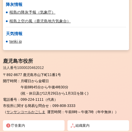
降灰情報
桜島の降灰予報（気象庁）
桜島上空の風（鹿児島地方気象台）
天気情報
tenki.jp
鹿児島市役所
法人番号1000020462012
〒892-8677 鹿児島市山下町11番1号
開庁時間：
月曜日から金曜日
午前8時45分から午後4時30分
(祝・休日及び12月29日から1月3日を除く)
電話番号：
099-224-1111（代表）
市役所に関する簡易な問合せ：
099-808-3333
（
サンサンコールかごしま
運営時間：午前8時～午後7時（年中無休））
庁舎案内
組織案内