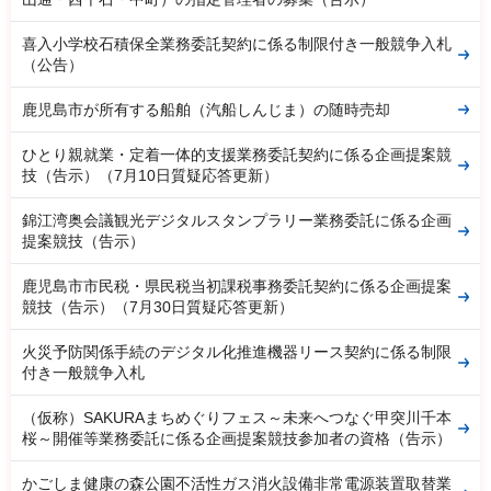
喜入小学校石積保全業務委託契約に係る制限付き一般競争入札
（公告）
鹿児島市が所有する船舶（汽船しんじま）の随時売却
ひとり親就業・定着一体的支援業務委託契約に係る企画提案競
技（告示）（7月10日質疑応答更新）
錦江湾奥会議観光デジタルスタンプラリー業務委託に係る企画
提案競技（告示）
鹿児島市市民税・県民税当初課税事務委託契約に係る企画提案
競技（告示）（7月30日質疑応答更新）
火災予防関係手続のデジタル化推進機器リース契約に係る制限
付き一般競争入札
（仮称）SAKURAまちめぐりフェス～未来へつなぐ甲突川千本
桜～開催等業務委託に係る企画提案競技参加者の資格（告示）
かごしま健康の森公園不活性ガス消火設備非常電源装置取替業