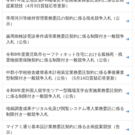
令和7年度立地企業PR職場見学会開催業務委託契約に係る企画
提案競技（4月3日質疑応答更新）
準用河川等維持管理業務委託の契約に係る指名競争入札（公
示）
歯周病検診受診券作成等業務委託契約に係る制限付き一般競争
入札（公告）
令和8年度鹿児島市セーフティネット住宅における孤独死・残
置物損害保険契約に係る制限付き一般競争入札（公告）
中郡小学校校舎建替基本計画策定業務委託契約に係る事後審査
型制限付き一般競争入札（公告）（5月14日質疑応答更新）
令和8年度外国人留学生ツアー型職場見学会実施業務委託契約
に係る制限付き一般競争入札（公告）
地籍調査成果デジタル化及び閲覧システム導入業務委託に係る
制限付き一般競争入札
マイアミ通り基本設計業務委託契約に係る企画提案競技（告
示）