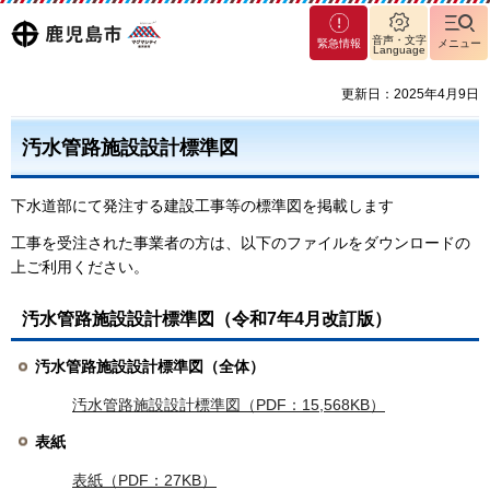
マグ
鹿児島
音声・文字
緊急情報
メニュー
Language
マシ
ティ
市
更新日：2025年4月9日
鹿児
島市
汚水管路施設設計標準図
下水道部にて発注する建設工事等の標準図を掲載します
工事を受注された事業者の方は、以下のファイルをダウンロードの
上ご利用ください。
汚水管路施設設計標準図（令和7年4月改訂版）
汚水管路施設設計標準図
（全体）
汚水管路施設設計標準図（PDF：15,568KB）
表紙
表紙（PDF：27KB）