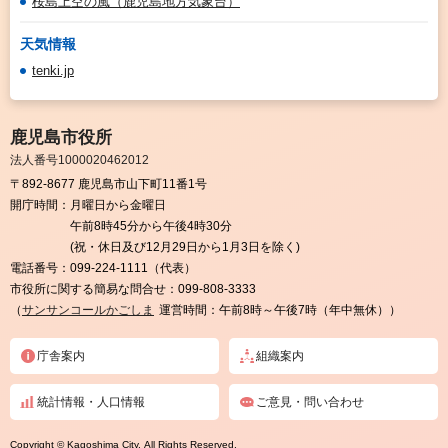
桜島上空の風（鹿児島地方気象台）
天気情報
tenki.jp
鹿児島市役所
法人番号1000020462012
〒892-8677 鹿児島市山下町11番1号
開庁時間：
月曜日から金曜日
午前8時45分から午後4時30分
(祝・休日及び12月29日から1月3日を除く)
電話番号：
099-224-1111（代表）
市役所に関する簡易な問合せ：
099-808-3333
（
サンサンコールかごしま
運営時間：午前8時～午後7時（年中無休））
庁舎案内
組織案内
統計情報・人口情報
ご意見・問い合わせ
Copyright © Kagoshima City. All Rights Reserved.