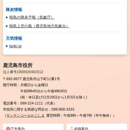
降灰情報
桜島の降灰予報（気象庁）
桜島上空の風（鹿児島地方気象台）
天気情報
tenki.jp
鹿児島市役所
法人番号1000020462012
〒892-8677 鹿児島市山下町11番1号
開庁時間：
月曜日から金曜日
午前8時45分から午後4時30分
(祝・休日及び12月29日から1月3日を除く)
電話番号：
099-224-1111（代表）
市役所に関する簡易な問合せ：
099-808-3333
（
サンサンコールかごしま
運営時間：午前8時～午後7時（年中無休））
庁舎案内
組織案内