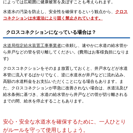
によっては広範囲に健康被害を及ぼすことも考えられます。
水道水の汚染を防止し、安全性を確保するという観点から、
クロス
コネクションは水道法により固く禁止されています。
クロスコネクションになっている場合は？
水道局指定給水装置工事事業者
に依頼し、速やかに水道の給水管か
ら井戸などの管を切り離してください。(費用はお客様負担になりま
す)
クロスコネクションをそのまま放置しておくと、井戸水などが水道
本管に流入するばかりでなく、逆に水道水が井戸などに流れ込み、
高額の水道料金をお支払いただくことになる場合もあります。ま
た、クロスコネクションが早急に改善されない場合は、水道法及び
給水条例に基づき、水道の給水管から井戸などの管が切り離される
までの間、給水を停止することもあります。
安心・安全な水道水を確保するために、一人ひとり
がルールを守って使用しましょう。