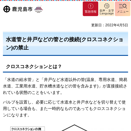
マグ
鹿児島
音声・文字
緊急情報
メニュー
Language
マシ
ティ
市
更新日：2022年4月5日
鹿児
島市
水道管と井戸などの管との接続(クロスコネクショ
ン)の禁止
クロスコネクションとは？
「水道の給水管」と「井戸など水道以外の管(温泉、専用水道、簡易
水道、工業用水道、貯水槽水道などの管を含みます)」が直接接続さ
れている状態のことをいいます。
バルブを設置し、必要に応じて水道水と井戸水などを切り替えて使
用している場合も、また一時的なものであってもクロスコネクショ
ンになります。