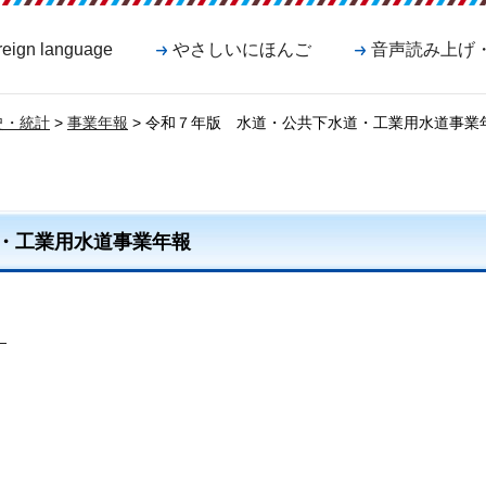
reign language
やさしいにほんご
音声読み上げ
史・統計
>
事業年報
> 令和７年版 水道・公共下水道・工業用水道事業
・工業用水道事業年報
）