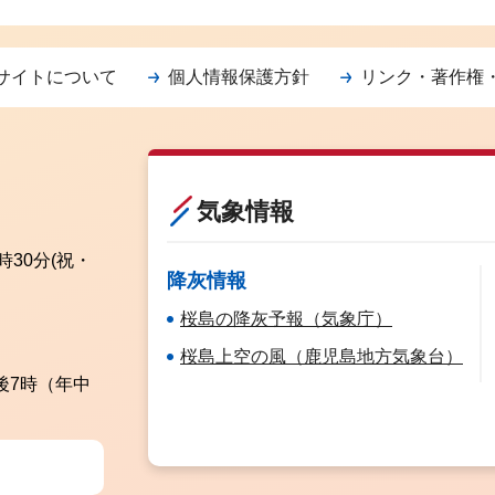
サイトについて
個人情報保護方針
リンク・著作権
気象情報
時30分
(祝・
降灰情報
桜島の降灰予報（気象庁）
桜島上空の風（鹿児島地方気象台）
後7時（年中