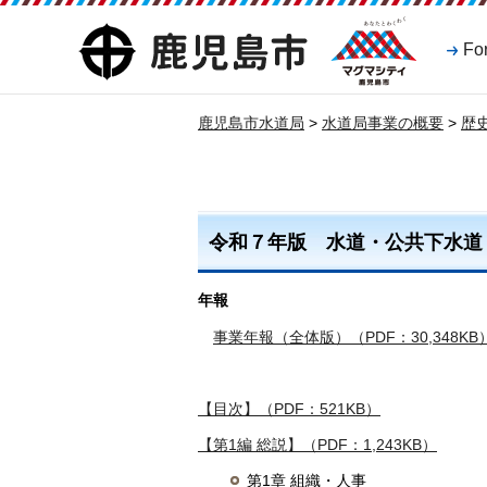
マグマシティ
鹿児島市
Fo
鹿児島市
鹿児島市水道局
>
水道局事業の概要
>
歴
令和７年版 水道・公共下水道
年報
事業年報（全体版）（PDF：30,348KB
【目次】（PDF：521KB）
【第1編 総説】（PDF：1,243KB）
第1章 組織・人事