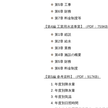
第5章 工事
第6章 財務
第7章 料金制度等
【第4編 工業用水道事業】（PDF：759K
第1章 総説
第2章 給水
第3章 業務
第4章 施設の概要
第5章 財務
第6章 料金制度
【第5編 参考資料】（PDF：917KB）
年度別降水量
年度別降灰量
年度別気温
年度別日照時間