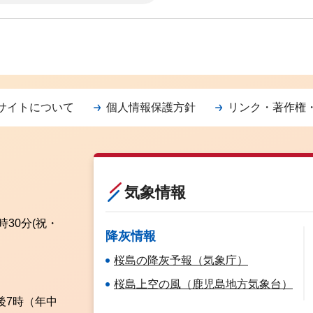
サイトについて
個人情報保護方針
リンク・著作権
気象情報
時30分
(祝・
降灰情報
桜島の降灰予報（気象庁）
桜島上空の風（鹿児島地方気象台）
後7時（年中