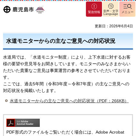
マグ
鹿児島
音声・文字
緊急情報
メニュー
Language
マシ
ティ
市
更新日：2026年6月4日
鹿児
島市
水道モニターからの主なご意見への対応状況
水道局では、「水道モニター制度」により、上下水道に対するお客
様の要望や意見等をお聞きしています。モニターのみなさまからい
ただいた貴重なご意見は事業運営の参考とさせていただいておりま
す。
ここでは、過去5年間（令和3年度～令和7年度）の主なご意見への
対応状況を掲載いたします。
水道モニターからの主なご意見への対応状況（PDF：266KB）
PDF形式のファイルをご覧いただく場合には、Adobe Acrobat