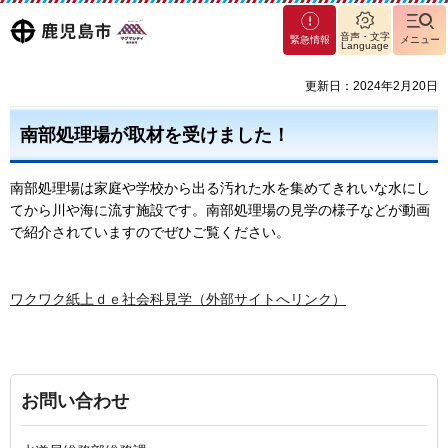
マグ
鹿児島
音声・文字
緊急情報
メニュー
Language
マシ
ティ
市
更新日：2024年2月20日
鹿児
島市
南部処理場が取材を受けました！
南部処理場は家庭や学校から出る汚れた水を集めてきれいな水にし
てから川や海に流す施設です。南部処理場の見学の様子などが動画
で紹介されていますのでぜひご覧ください。
ワクワク紙上ｄｅ社会科見学（外部サイトへリンク）
お問い合わせ