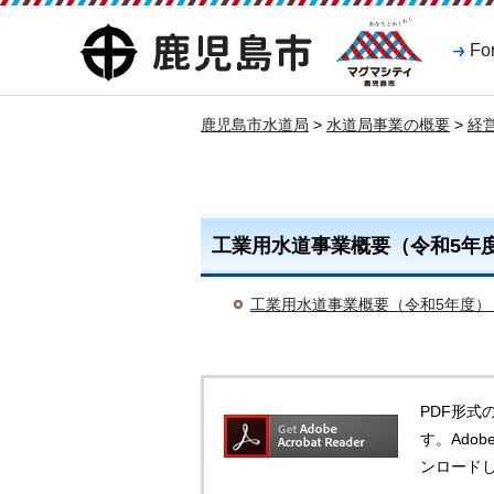
マグマシティ
鹿児島市
Fo
鹿児島市
鹿児島市水道局
>
水道局事業の概要
>
経
工業用水道事業概要（令和5年
工業用水道事業概要（令和5年度）（P
PDF形式の
す。Adob
ンロード