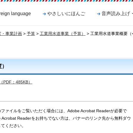
reign language
やさしいにほんご
音声読み上げ
営・事業計画
>
予算
>
工業用水道事業（予算）
> 工業用水道事業概要（
度）
DF：485KB）
ファイルをご覧いただく場合には、Adobe Acrobat Readerが必要で
e Acrobat Readerをお持ちでない方は、バナーのリンク先から無料ダウ
してください。