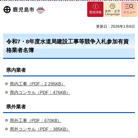
マグ
鹿児島
音声・文字
緊急情報
メニュー
Language
マシ
ティ
市
更新日：2026年1月6日
鹿児
島市
令和7・8年度水道局建設工事等競争入札参加有資
格業者名簿
県内業者
県内工事（PDF：2,295KB）
県内コンサル（PDF：476KB）
県外業者
県外工事（PDF：670KB）
県外コンサル（PDF：385KB）