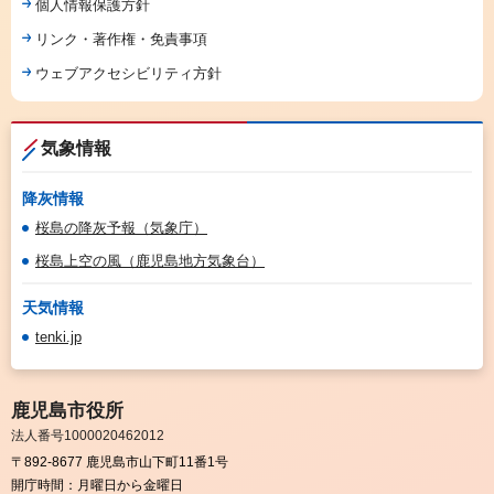
個人情報保護方針
リンク・著作権・免責事項
ウェブアクセシビリティ方針
気象情報
降灰情報
桜島の降灰予報（気象庁）
桜島上空の風（鹿児島地方気象台）
天気情報
tenki.jp
鹿児島市役所
法人番号1000020462012
〒892-8677 鹿児島市山下町11番1号
開庁時間：
月曜日から金曜日