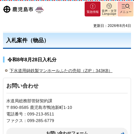
マグ
鹿児島
音声・文字
緊急情報
メニュー
Language
マシ
ティ
市
更新日：2026年8月4日
鹿児
島市
入札案件（物品）
令和8年8月28日入札分
下水道用鋳鉄製マンホールふたの売却（ZIP：343KB）
お問い合わせ
水道局総務部管財契約課
〒890-8585 鹿児島市鴨池新町1-10
電話番号：099-213-8511
ファクス：099-285-6779