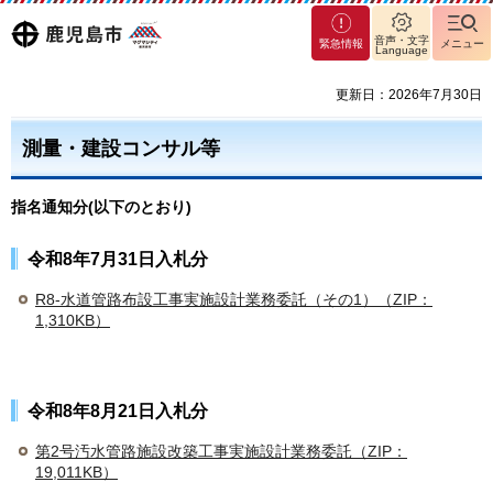
マグ
鹿児島
音声・文字
緊急情報
メニュー
Language
マシ
ティ
市
更新日：2026年7月30日
鹿児
島市
測量・建設コンサル等
指名通知分(以下のとおり)
令和8年7月31日入札分
R8-水道管路布設工事実施設計業務委託（その1）（ZIP：
1,310KB）
令和8年8月21日入札分
第2号汚水管路施設改築工事実施設計業務委託（ZIP：
19,011KB）