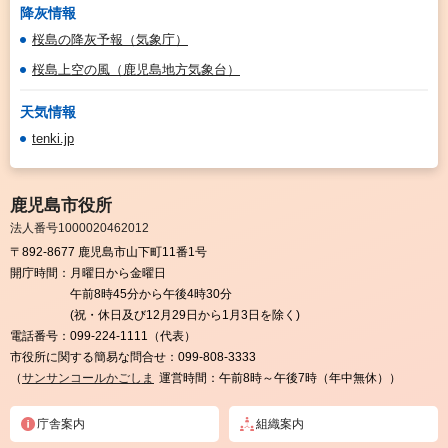
降灰情報
桜島の降灰予報（気象庁）
桜島上空の風（鹿児島地方気象台）
天気情報
tenki.jp
鹿児島市役所
法人番号1000020462012
〒892-8677 鹿児島市山下町11番1号
開庁時間：
月曜日から金曜日
午前8時45分から午後4時30分
(祝・休日及び12月29日から1月3日を除く)
電話番号：
099-224-1111（代表）
市役所に関する簡易な問合せ：
099-808-3333
（
サンサンコールかごしま
運営時間：午前8時～午後7時（年中無休））
庁舎案内
組織案内