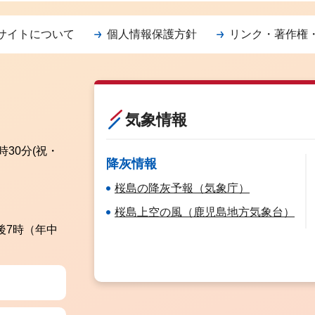
サイトについて
個人情報保護方針
リンク・著作権
気象情報
時30分
(祝・
降灰情報
桜島の降灰予報（気象庁）
桜島上空の風（鹿児島地方気象台）
後7時（年中