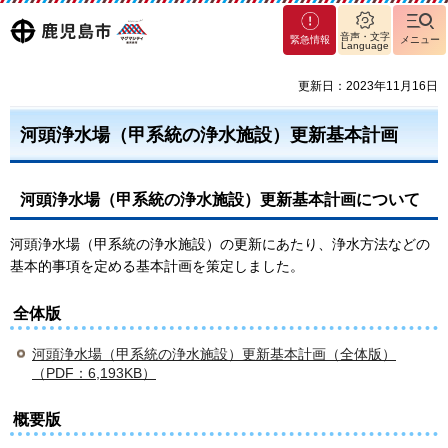
マグ
鹿児島
音声・文字
緊急情報
メニュー
Language
マシ
ティ
市
更新日：2023年11月16日
鹿児
島市
河頭浄水場（甲系統の浄水施設）更新基本計画
河頭浄水場（甲系統の浄水施設）更新基本計画について
河頭浄水場（甲系統の浄水施設）の更新にあたり、浄水方法などの
基本的事項を定める基本計画を策定しました。
全体版
河頭浄水場（甲系統の浄水施設）更新基本計画（全体版）
（PDF：6,193KB）
概要版