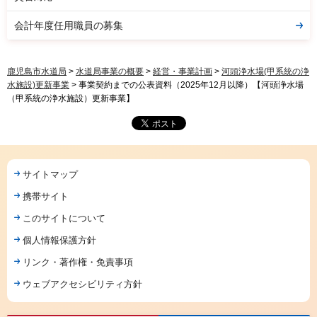
会計年度任用職員の募集
鹿児島市水道局
>
水道局事業の概要
>
経営・事業計画
>
河頭浄水場(甲系統の浄
水施設)更新事業
> 事業契約までの公表資料（2025年12月以降）【河頭浄水場
（甲系統の浄水施設）更新事業】
サイトマップ
携帯サイト
このサイトについて
個人情報保護方針
リンク・著作権・免責事項
ウェブアクセシビリティ方針