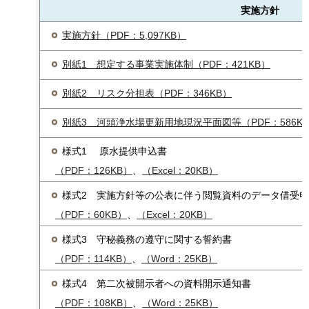
実施方針
実施方針（PDF：5,097KB）
別紙1 想定する事業実施体制（PDF：421KB）
別紙2 リスク分担表（PDF：346KB）
別紙3 河頭浄水場更新用地現況平面図等（PDF：586K
様式1 原水提供申込書
（PDF：126KB）
、
（Excel：20KB）
様式2 実施方針等の公表に伴う閲覧資料のデータ借受
（PDF：60KB）
、
（Excel：20KB）
様式3 守秘義務の遵守に関する誓約書
（PDF：114KB）
、
（Word：25KB）
様式4 第⼆次被開⽰者への資料開⽰通知書
（PDF：108KB）
、
（Word：25KB）