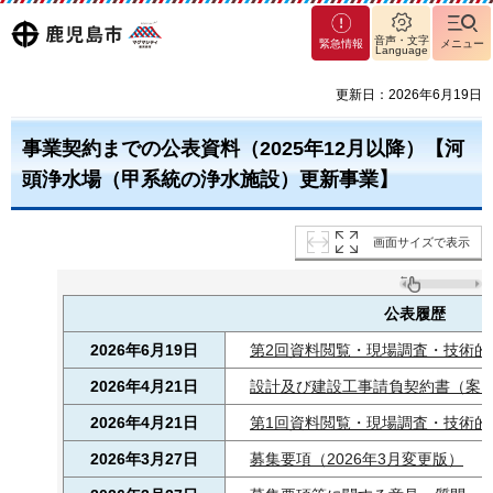
マグ
鹿児島
音声・文字
緊急情報
メニュー
Language
マシ
ティ
市
更新日：2026年6月19日
鹿児
島市
事業契約までの公表資料（2025年12月以降）【河
頭浄水場（甲系統の浄水施設）更新事業】
画面サイズで表示
公表履歴
2026年6月19日
第2回資料閲覧・現場調査・技術的
2026年4月21日
設計及び建設工事請負契約書（案）（
2026年4月21日
第1回資料閲覧・現場調査・技術的
2026年3月27日
募集要項（2026年3月変更版）