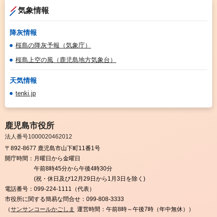
気象情報
降灰情報
桜島の降灰予報（気象庁）
桜島上空の風（鹿児島地方気象台）
天気情報
tenki.jp
鹿児島市役所
法人番号1000020462012
〒892-8677 鹿児島市山下町11番1号
開庁時間：
月曜日から金曜日
午前8時45分から午後4時30分
(祝・休日及び12月29日から1月3日を除く)
電話番号：
099-224-1111（代表）
市役所に関する簡易な問合せ：
099-808-3333
（
サンサンコールかごしま
運営時間：午前8時～午後7時（年中無休））