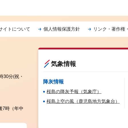
サイトについて
個人情報保護方針
リンク・著作権
気象情報
時30分
(祝・
降灰情報
桜島の降灰予報（気象庁）
桜島上空の風（鹿児島地方気象台）
後7時（年中