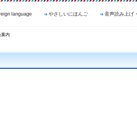
reign language
やさしいにほんご
音声読み上げ
合案内