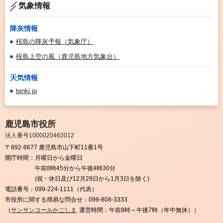
気象情報
降灰情報
桜島の降灰予報（気象庁）
桜島上空の風（鹿児島地方気象台）
天気情報
tenki.jp
鹿児島市役所
法人番号1000020462012
〒892-8677 鹿児島市山下町11番1号
開庁時間：
月曜日から金曜日
午前8時45分から午後4時30分
(祝・休日及び12月29日から1月3日を除く)
電話番号：
099-224-1111（代表）
市役所に関する簡易な問合せ：
099-808-3333
（
サンサンコールかごしま
運営時間：午前8時～午後7時（年中無休））