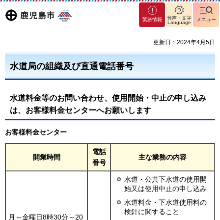
マグ
鹿児島
音声・文字
緊急情報
メニュー
Language
マシ
ティ
市
更新日：2024年4月5日
鹿児
島市
水道局の組織及び直通電話番号
水道料金等のお問い合わせ、使用開始・中止の申し込み
は、お客様料金センターへお願いします
お客様料金センター
電話
開業時間
主な業務の内容
番号
水道・公共下水道の使用開
始又は使用中止の申し込み
水道料金・下水道使用料の
検針に関すること
月～金曜日8時30分～20