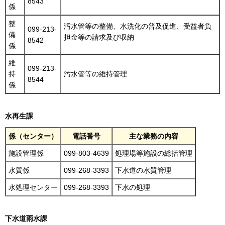
8543
係
整
汚水管等の整備、水洗化の普及促進、受益者負
099-213-
備
担金等の請求及び収納
8542
係
維
099-213-
持
汚水管等の維持管理
8544
係
水再生課
係（センター）
電話番号
主な業務の内容
施設管理係
099-803-4639
処理場等施設の総括管理
水質係
099-268-3393
下水道の水質管理
水処理センター
099-268-3393
下水の処理
下水道雨水課