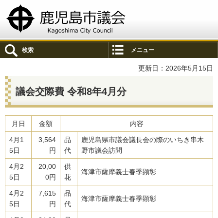
鹿児島市議会
検索
メニュー
更新日：2026年5月15日
議会交際費 令和8年4月分
月日
金額
内容
4月1
3,564
品
鹿児島県市議会議長会の際のいちき串木
5日
円
代
野市議会訪問
4月2
20,00
供
海津市薩摩義士春季顕彰
5日
0円
花
4月2
7,615
品
海津市薩摩義士春季顕彰
5日
円
代