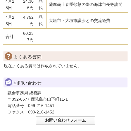
4月2
24,30
品
薩摩義士春季顕彰の際の海津市長等訪問
5日
6円
代
4月2
4,752
品
大垣市・大垣市議会との交流経費
5日
円
代
60,23
合計
7円
よくある質問
現在よくある質問は作成されていません。
お問い合わせ
議会事務局 総務課
〒892-8677 鹿児島市山下町11-1
電話番号：099-216-1451
ファクス：099-216-1452