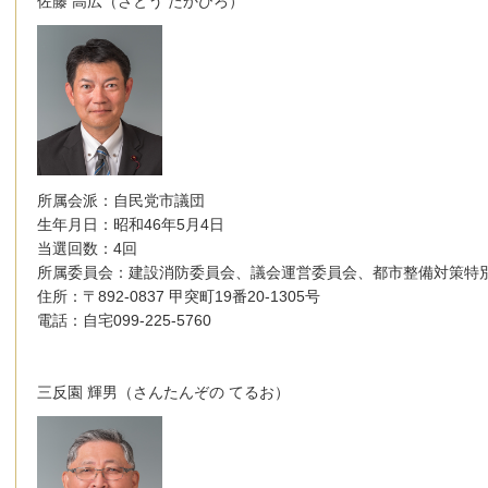
佐藤 高広（さとう たかひろ）
所属会派：自民党市議団
生年月日：昭和46年5月4日
当選回数：4回
所属委員会：建設消防委員会、議会運営委員会、都市整備対策特
住所：〒892-0837 甲突町19番20-1305号
電話：自宅099-225-5760
三反園 輝男（さんたんぞの てるお）