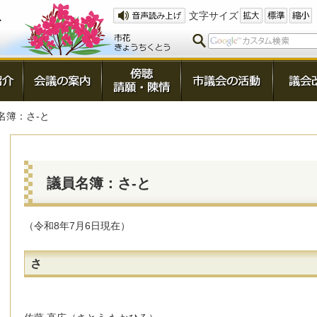
文字サイズ
名簿：さ-と
議員名簿：さ-と
（令和8年7月6日現在）
さ