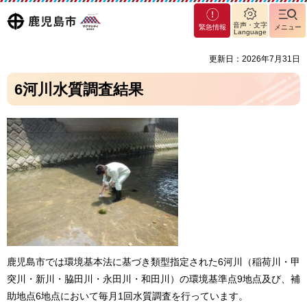
マグ
鹿児島
音声・文字
緊急情報
メニュー
マシ
Language
ティ
市
更新日：2026年7月31日
鹿児
島市
6河川水質調査結果
鹿児島市では環境基本法に基づき類型指定された6河川（稲荷川・甲
突川・新川・脇田川・永田川・和田川）の環境基準点9地点及び、補
助地点6地点において毎月1回水質調査を行っています。