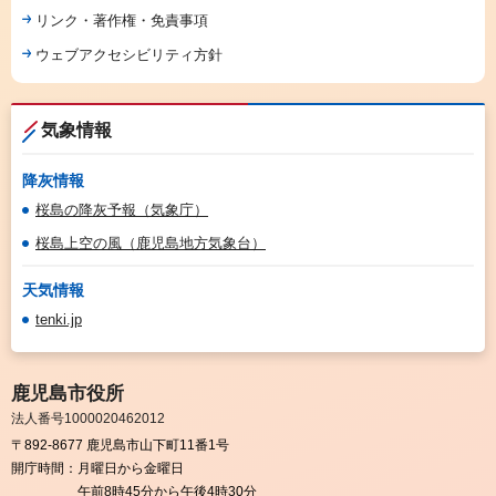
リンク・著作権・免責事項
ウェブアクセシビリティ方針
気象情報
降灰情報
桜島の降灰予報（気象庁）
桜島上空の風（鹿児島地方気象台）
天気情報
tenki.jp
鹿児島市役所
法人番号1000020462012
〒892-8677 鹿児島市山下町11番1号
開庁時間：
月曜日から金曜日
午前8時45分から午後4時30分