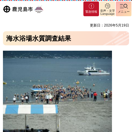
マグ
鹿児島
音声・文字
緊急情報
メニュー
マシ
Language
ティ
市
更新日：2026年5月19日
鹿児
島市
海水浴場水質調査結果