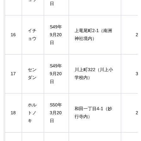
日
S49年
イチ
上竜尾町2-1（南洲
16
9月20
2.
ョウ
神社境内）
日
S49年
セン
川上町322（川上小
17
9月20
3.
ダン
学校内）
日
ホル
S50年
和田一丁目4-1（妙
18
トノ
3月20
2.
行寺内）
キ
日