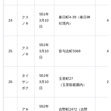
S51年
クス
春日町4-39（春日神
24
3月10
4.
ノキ
社境内）
日
S51年
クス
25
3月10
皆与志町3368
4.
ノキ
日
タイ
S51年
玉里町27
26
サン
3月10
2.
（玉里邸庭園内）
ボク
日
S52年
アキ
吉野町2472（吉野