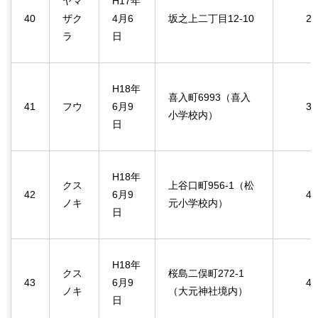
ヤマ
H17年
40
ザク
4月6
坂之上二丁目12-10
2.
ラ
日
H18年
喜入町6993（喜入
41
フウ
6月9
3.
小学校内）
日
H18年
クス
上谷口町956-1（松
42
6月9
4.
ノキ
元小学校内）
日
H18年
クス
桜島二俣町272-1
43
6月9
4.
ノキ
（大元神社境内）
日