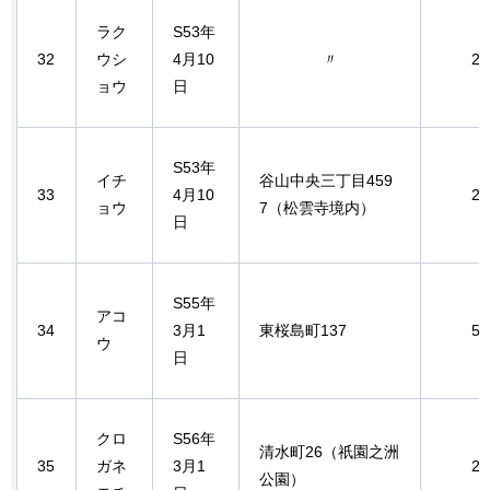
ラク
S53年
32
ウシ
4月10
〃
2.
ョウ
日
S53年
イチ
谷山中央三丁目459
33
4月10
2.
ョウ
7（松雲寺境内）
日
S55年
アコ
34
3月1
東桜島町137
5.
ウ
日
クロ
S56年
清水町26（祇園之洲
35
ガネ
3月1
2.
公園）