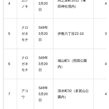
ムク
岡之原町1012（塚
4
3月20
4.
ノキ
田神社境内）
日
クロ
S49年
5
ガネ
3月20
伊敷六丁目22-10
3.
モチ
日
クロ
S49年
城山町1（照国公園
6
ガネ
3月20
4.
内）
モチ
日
S49年
アコ
清水町32（多賀山公
7
3月20
4.
ウ
園内）
日