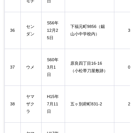
モチ
日
S56年
セン
下福元町9856（錫
36
12月2
3.
ダン
山小中学校内）
5日
S60年
原良四丁目16-16
37
ウメ
3月1
0.
（小松帯刀屋敷跡）
日
ヤマ
H15年
38
ザク
7月11
五ヶ別府町831-2
2.
ラ
日