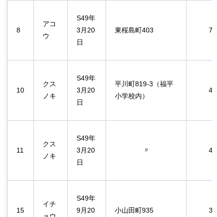
S49年
アコ
8
3月20
東桜島町403
7.
ウ
日
S49年
クス
平川町819-3（福平
10
3月20
4.
ノキ
小学校内）
日
S49年
クス
11
3月20
〃
4.
ノキ
日
S49年
イチ
15
9月20
小山田町935
3.
ョウ