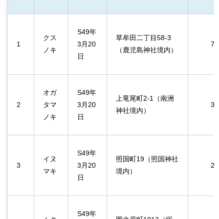
S49年
クス
草牟田二丁目58-3
1
3月20
7.
ノキ
（鹿児島神社境内）
日
オガ
S49年
上竜尾町2-1（南洲
2
タマ
3月20
3.
神社境内）
ノキ
日
S49年
イヌ
照国町19（照国神社
3
3月20
2.
マキ
境内）
日
S49年