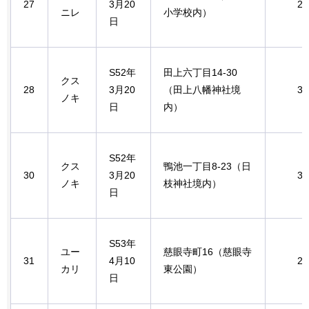
27
3月20
2.
ニレ
小学校内）
日
S52年
田上六丁目14-30
クス
28
3月20
（田上八幡神社境
3.
ノキ
日
内）
S52年
クス
鴨池一丁目8-23（日
30
3月20
3.
ノキ
枝神社境内）
日
S53年
ユー
慈眼寺町16（慈眼寺
31
4月10
2.
カリ
東公園）
日