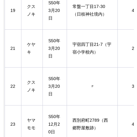
S50年
クス
常盤一丁目17-30
19
3月20
4.
ノキ
（日枝神社境内）
日
S50年
ケヤ
宇宿四丁目21-7（宇
21
3月20
2.
キ
宿小学校内）
日
S50年
クス
22
3月20
〃
3.
ノキ
日
S50年
ヤマ
西別府町2789（西
23
12月2
4.
モモ
郷野屋敷跡）
0日