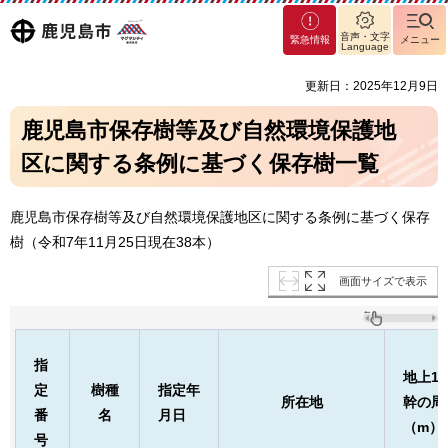
マグ
鹿児島
音声・文字
緊急情報
メニュー
マシ
Language
ティ
市
更新日：2025年12月9日
鹿児
島市
鹿児島市保存樹等及び自然環境保護地
区に関する条例に基づく保存樹一覧
鹿児島市保存樹等及び自然環境保護地区に関する条例に基づく保存
樹（令和7年11月25日現在38本）
画面サイズで表示
指
地上1.
定
樹種
指定年
所在地
幹の周
番
名
月日
（m）
号