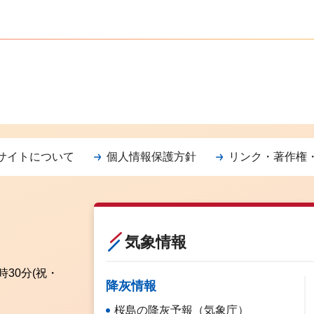
サイトについて
個人情報保護方針
リンク・著作権
気象情報
時30分
(祝・
降灰情報
桜島の降灰予報（気象庁）