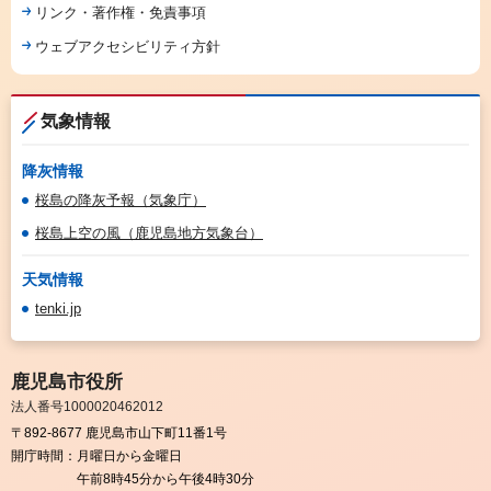
リンク・著作権・免責事項
ウェブアクセシビリティ方針
気象情報
降灰情報
桜島の降灰予報（気象庁）
桜島上空の風（鹿児島地方気象台）
天気情報
tenki.jp
鹿児島市役所
法人番号1000020462012
〒892-8677 鹿児島市山下町11番1号
開庁時間：
月曜日から金曜日
午前8時45分から午後4時30分