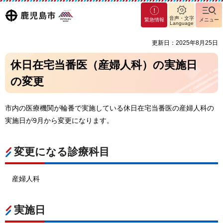
マグ
鹿児島
音声・文字
緊急情報
メニュー
マシ
Language
ティ
市
更新日：2025年8月25日
鹿児
島市
休日在宅当番医（産婦人科）の実施日
の変更
市内の医療機関が輪番で実施している休日在宅当番医の産婦人科の
実施日が9月から変更になります。
変更になる診療科目
産婦人科
実施日