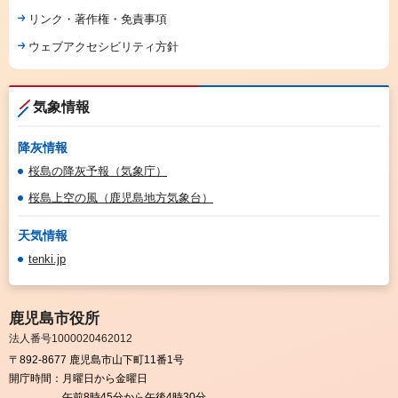
リンク・著作権・免責事項
ウェブアクセシビリティ方針
気象情報
降灰情報
桜島の降灰予報（気象庁）
桜島上空の風（鹿児島地方気象台）
天気情報
tenki.jp
鹿児島市役所
法人番号1000020462012
〒892-8677 鹿児島市山下町11番1号
開庁時間：
月曜日から金曜日
午前8時45分から午後4時30分