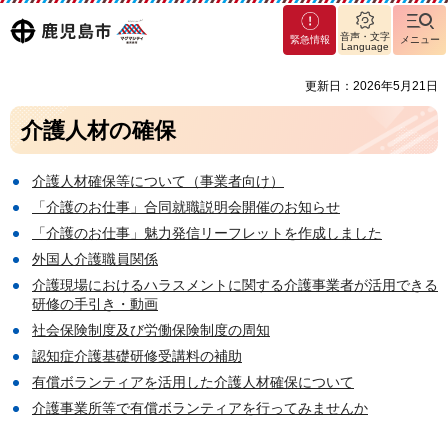
マグ
鹿児島
音声・文字
緊急情報
メニュー
マシ
Language
ティ
市
更新日：2026年5月21日
鹿児
島市
介護人材の確保
介護人材確保等について（事業者向け）
「介護のお仕事」合同就職説明会開催のお知らせ
「介護のお仕事」魅力発信リーフレットを作成しました
外国人介護職員関係
介護現場におけるハラスメントに関する介護事業者が活用できる
研修の手引き・動画
社会保険制度及び労働保険制度の周知
認知症介護基礎研修受講料の補助
有償ボランティアを活用した介護人材確保について
介護事業所等で有償ボランティアを行ってみませんか