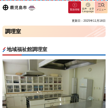
マグ
鹿児島
音声・文字
緊急情報
メニュー
マシ
Language
ティ
市
更新日：2025年11月18日
鹿児
島市
調理室
地域福祉館調理室