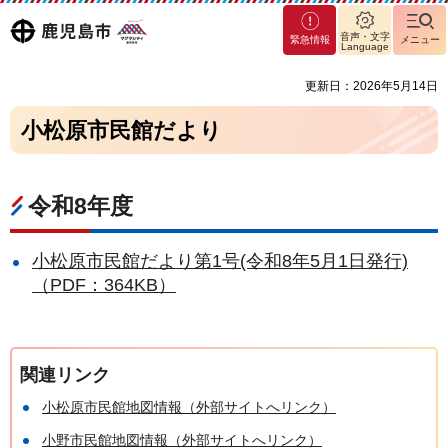
マグ
鹿児島
音声・文字
緊急情報
メニュー
マシ
Language
ティ
市
更新日：2026年5月14日
鹿児
島市
小松原市民館だより
令和8年度
小松原市民館だより第1号(令和8年5月1日発行)
（PDF：364KB）
関連リンク
小松原市民館地図情報（外部サイトへリンク）
小野市民館地図情報（外部サイトへリンク）