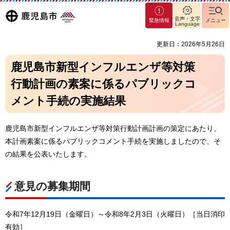
マグ
鹿児島
音声・文字
緊急情報
メニュー
マシ
Language
ティ
市
更新日：2026年5月26日
鹿児
島市
鹿児島市新型インフルエンザ等対策
行動計画の素案に係るパブリックコ
メント手続の実施結果
鹿児島市新型インフルエンザ等対策行動計画計画の策定にあたり、
本計画素案に係るパブリックコメント手続を実施しましたので、そ
の結果を公表いたします。
意見の募集期間
令和7年12月19日（金曜日）～令和8年2月3日（火曜日）［当日消印
有効］