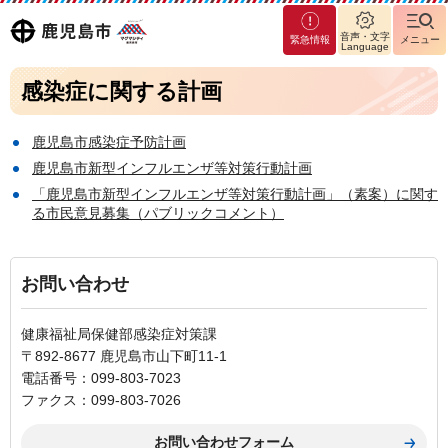
マグ
鹿児島
音声・文字
緊急情報
メニュー
マシ
Language
ティ
市
感染症に関する計画
鹿児
島市
鹿児島市感染症予防計画
鹿児島市新型インフルエンザ等対策行動計画
「鹿児島市新型インフルエンザ等対策行動計画」（素案）に関す
る市民意見募集（パブリックコメント）
お問い合わせ
健康福祉局保健部感染症対策課
〒892-8677 鹿児島市山下町11-1
電話番号：099-803-7023
ファクス：099-803-7026