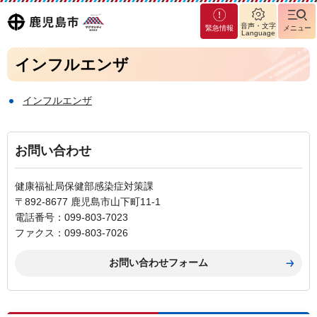
マグ
鹿児島
音声・文字
緊急情報
メニュー
マシ
Language
ティ
市
インフルエンザ
鹿児
島市
インフルエンザ
お問い合わせ
健康福祉局保健部感染症対策課
〒892-8677 鹿児島市山下町11-1
電話番号：099-803-7023
ファクス：099-803-7026