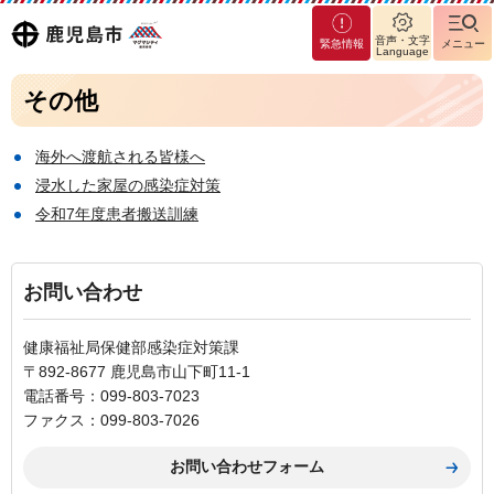
マグ
鹿児島
音声・文字
緊急情報
メニュー
マシ
Language
ティ
市
その他
鹿児
島市
海外へ渡航される皆様へ
浸水した家屋の感染症対策
令和7年度患者搬送訓練
お問い合わせ
健康福祉局保健部感染症対策課
〒892-8677 鹿児島市山下町11-1
電話番号：099-803-7023
ファクス：099-803-7026