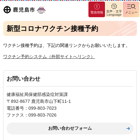
マグ
鹿児島
音声・文字
緊急情報
メニュー
マシ
Language
ティ
市
新型コロナワクチン接種予約
鹿児
島市
ワクチン接種予約は、下記の関連リンクからお願いいたします。
ワクチン予約システム（外部サイトへリンク）
お問い合わせ
健康福祉局保健部感染症対策課
〒892-8677 鹿児島市山下町11-1
電話番号：099-803-7023
ファクス：099-803-7026