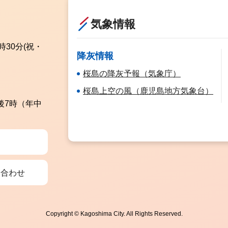
気象情報
時30分
(祝・
降灰情報
桜島の降灰予報（気象庁）
桜島上空の風（鹿児島地方気象台）
後7時（年中
い合わせ
Copyright © Kagoshima City. All Rights Reserved.