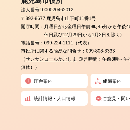
鹿児島市役所
法人番号1000020462012
〒892-8677 鹿児島市山下町11番1号
開庁時間：
月曜日から金曜日
午前8時45分から午後4
休日及び12月29日から1月3日を除く)
電話番号：
099-224-1111（代表）
市役所に関する簡易な問合せ：
099-808-3333
（
サンサンコールかごしま
運営時間：午前8時～午
無休））
庁舎案内
組織案内
統計情報・人口情報
ご意見・問