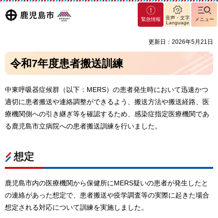
マグ
鹿児島
音声・文字
緊急情報
メニュー
マシ
Language
ティ
市
更新日：2026年5月21日
鹿児
島市
令和7年度患者搬送訓練
中東呼吸器症候群（以下：MERS）の患者発生時において迅速かつ
適切に患者搬送や連絡調整ができるよう、搬送方法や搬送経路、医
療機関側への引き継ぎ等を確認するため、感染症指定医療機関であ
る鹿児島市立病院への患者搬送訓練を行いました。
想定
鹿児島市内の医療機関から保健所にMERS疑いの患者が発生したと
の連絡があった想定で、患者搬送や疫学調査等の実際に起きた場合
想定される対応について訓練を実施しました。