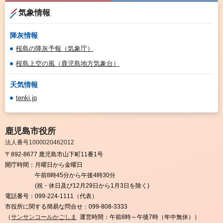
気象情報
降灰情報
桜島の降灰予報（気象庁）
桜島上空の風（鹿児島地方気象台）
天気情報
tenki.jp
鹿児島市役所
法人番号1000020462012
〒892-8677 鹿児島市山下町11番1号
開庁時間：
月曜日から金曜日
午前8時45分から午後4時30分
(祝・休日及び12月29日から1月3日を除く)
電話番号：
099-224-1111（代表）
市役所に関する簡易な問合せ：
099-808-3333
（
サンサンコールかごしま
運営時間：午前8時～午後7時（年中無休））