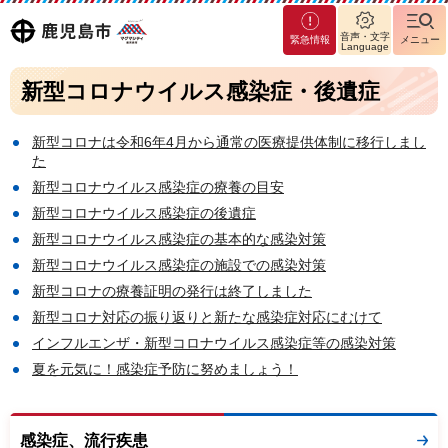
マグ
鹿児島
音声・文字
緊急情報
メニュー
マシ
Language
ティ
市
新型コロナウイルス感染症・後遺症
鹿児
島市
新型コロナは令和6年4月から通常の医療提供体制に移行しまし
た
新型コロナウイルス感染症の療養の目安
新型コロナウイルス感染症の後遺症
新型コロナウイルス感染症の基本的な感染対策
新型コロナウイルス感染症の施設での感染対策
新型コロナの療養証明の発行は終了しました
新型コロナ対応の振り返りと新たな感染症対応にむけて
インフルエンザ・新型コロナウイルス感染症等の感染対策
夏を元気に！感染症予防に努めましょう！
感染症、流行疾患