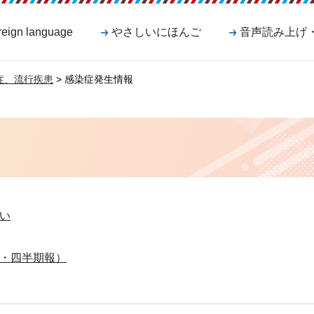
reign language
やさしいにほんご
音声読み上げ
症、流行疾患
> 感染症発生情報
い
・四半期報）